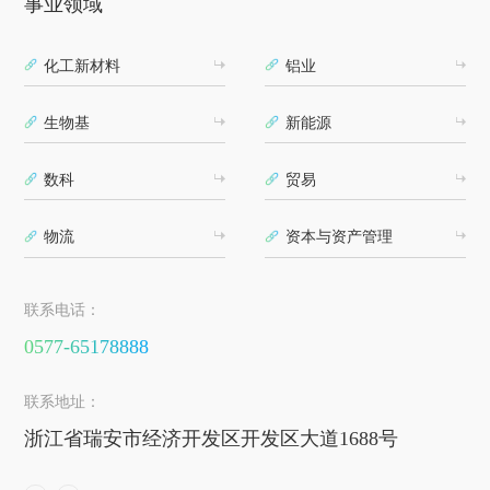
事业领域
化工新材料
铝业
生物基
新能源
数科
贸易
物流
资本与资产管理
联系电话：
0577-65178888
联系地址：
浙江省瑞安市经济开发区开发区大道1688号