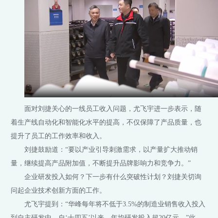
面对刘捷关心的一线员工收入问题，尤飞宇进一步表示，随
着生产线自动化和智能化水平的提高，不仅保障了产品质量，也
提升了员工的工作效率和收入。
刘捷鼓励道：“要以产业引导刺激需求，以产量扩大推动销
量，继续提高产品附加值，不断提升品牌影响力和竞争力。”
企业研发投入如何？下一步有什么突破性计划？刘捷关切询
问起企业技术创新方面的工作。
尤飞宇提到：“华峰每年将不低于3.5%的制造业销售收入投入
到自主研发中，自‘十四五’以来，年均研发投入超20亿元。”此