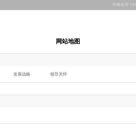
华峰化学 [002
企业文化
产品和解决方案
创新华峰
可持续发展
新闻
网站地图
发展战略
领导关怀