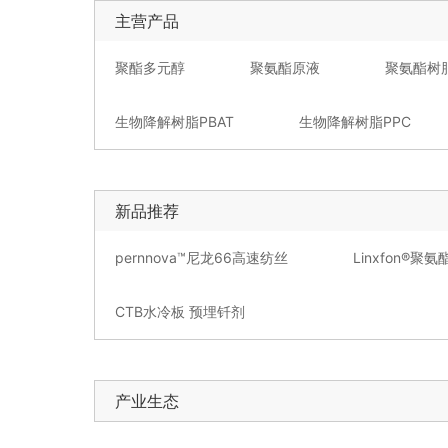
主营产品
聚酯多元醇
聚氨酯原液
聚氨酯树
生物降解树脂PBAT
生物降解树脂PPC
新品推荐
pernnova™尼龙66高速纺丝
Linxfon®聚
CTB水冷板 预埋钎剂
产业生态