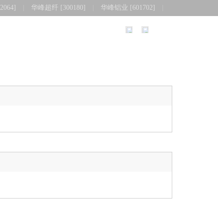
064]
|
华峰超纤 [300180]
|
华峰铝业 [601702]
|
|
语言
与公告
人才与职业
清廉华峰