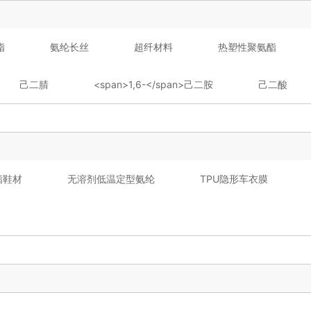
脂
氨纶长丝
超纤材料
热塑性聚氨酯
己二腈
<span>1,6-</span>己二胺
己二酸
氨酯鞋材
无溶剂低温定型氨纶
TPU隐形车衣膜