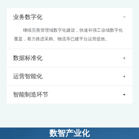
业务数字化
继续完善管理域数字化建设，快速补强工业域数字化
覆盖，着力推进采购、物流等已建平台运营提效。
数据标准化
强化数据思维，深挖数据价值。继续推进主数据治
运营智能化
理，从物料数据向业务数据、指标数据、元数据拓展，建
立标准、建设平台、健全管控。
在研、产、供、销全价值链上逐步开展。特别是研发
智能制造环节
环节，大胆尝试、大力推进AI 在分子发现、合成仿真和性
能预测等领域应用开发。
综合应用新一代信息技术，结合数据、算法、自动化
设备，加速构建"5G网+智能硬件部署+智慧平台运营"的未
来工厂新模式，赋能工业制造体系。
数智产业化