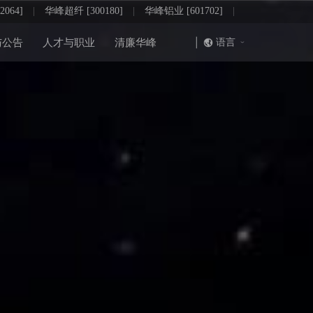
064]
|
华峰超纤 [300180]
|
华峰铝业 [601702]
|
|
语言
与公告
人才与职业
清廉华峰