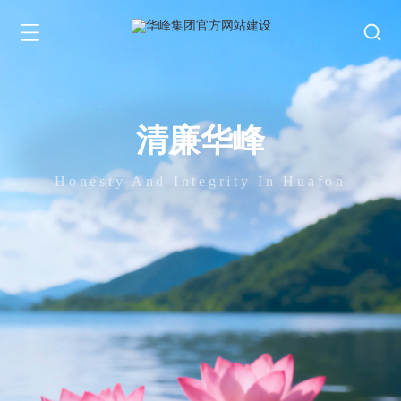
清廉华峰
Honesty And Integrity In Huafon