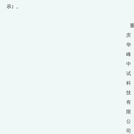
示）。
庆
华
峰
中
试
科
技
有
限
公
司