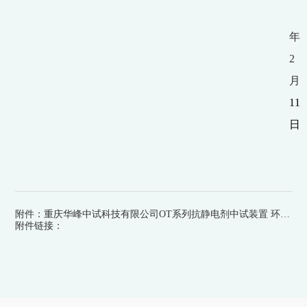
年
2
月
11
日
附件：重庆华峰中试科技有限公司OT系列抗静电剂中试装置 环境影响评价公众参与第一次公示
附件链接：