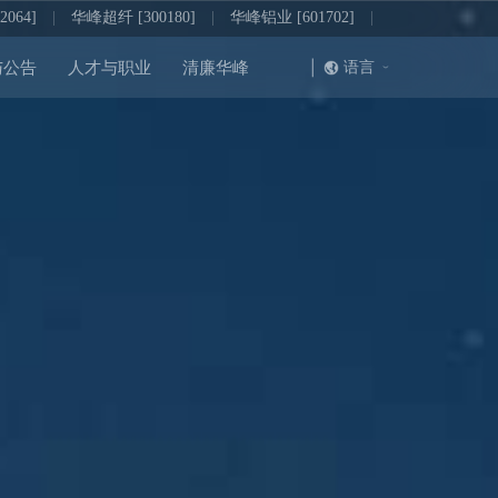
064]
|
华峰超纤 [300180]
|
华峰铝业 [601702]
|
|
语言
与公告
人才与职业
清廉华峰