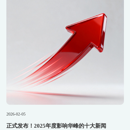
2026-02-05
正式发布！2025年度影响华峰的十大新闻