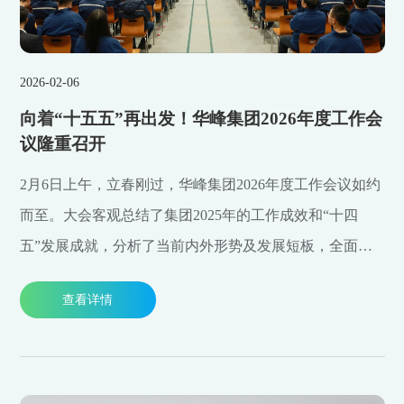
2026-02-06
向着“十五五”再出发！华峰集团2026年度工作会
议隆重召开
2月6日上午，立春刚过，华峰集团2026年度工作会议如约
而至。大会客观总结了集团2025年的工作成效和“十四
五”发展成就，分析了当前内外形势及发展短板，全面规
划部署“十五五”发展战略与2026年工作目标任务，动员激
查看详情
励全体员工“重整行装再出发”，吹响了华峰迈向“十五
五”更高质量发展的奋进号角。