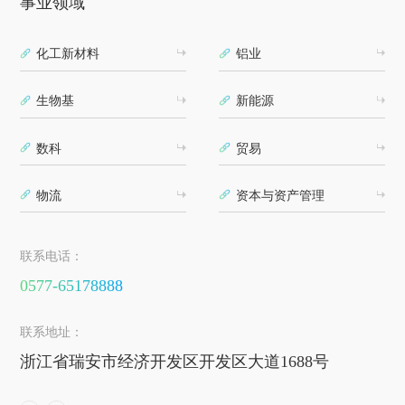
事业领域
化工新材料
铝业
生物基
新能源
数科
贸易
物流
资本与资产管理
联系电话：
0577-65178888
联系地址：
浙江省瑞安市经济开发区开发区大道1688号