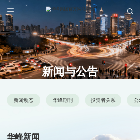
新闻与公告
News and Announcements
新闻动态
华峰期刊
投资者关系
公
华峰新闻