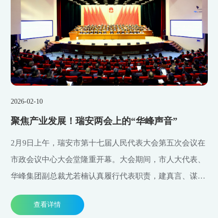
2026-02-10
聚焦产业发展！瑞安两会上的“华峰声音”
2月9日上午，瑞安市第十七届人民代表大会第五次会议在
市政会议中心大会堂隆重开幕。大会期间，市人大代表、
华峰集团副总裁尤若楠认真履行代表职责，建真言、谋良
策、出实招，聚焦产业发展和企业实际，积极建言瑞安市
查看详情
高质量发展，共同汇聚成奋进“十五五”新征程的磅礴力