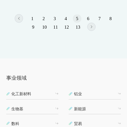
1
2
3
4
5
6
7
8
9
10
11
12
13
事业领域
化工新材料
铝业
生物基
新能源
数科
贸易