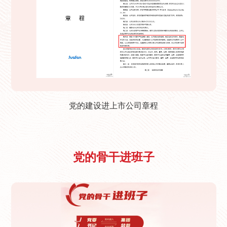
党的建设进上市公司章程
党的骨干进班子