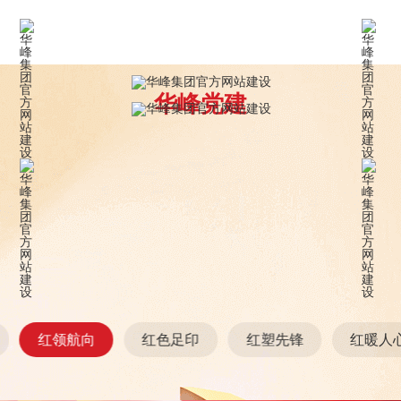
华峰党建
红领航向
红色足印
红塑先锋
红暖人