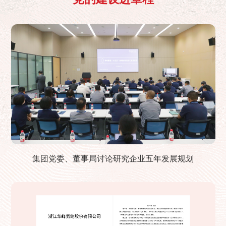
集团党委、董事局讨论研究企业五年发展规划