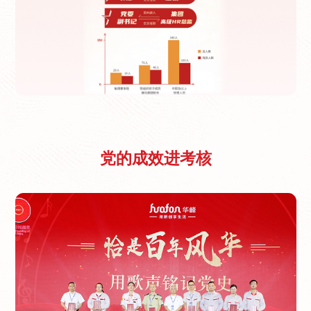
党的成效进考核