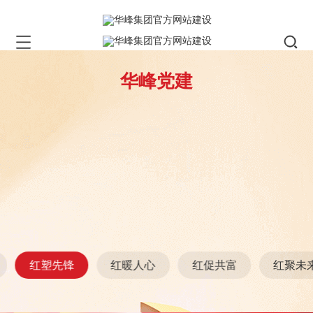
华峰党建
红塑先锋
红暖人心
红促共富
红聚未